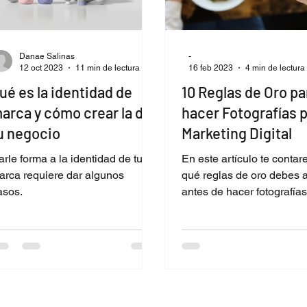
Danae Salinas
-
12 oct 2023
11 min de lectura
16 feb 2023
4 min de lectura
ué es la identidad de
10 Reglas de Oro pa
arca y cómo crear la de
hacer Fotografías 
u negocio
Marketing Digital
rle forma a la identidad de tu
En este artículo te conta
arca requiere dar algunos
qué reglas de oro debes a
asos.
antes de hacer fotografía
emprender tu campaña d
marketing digital.