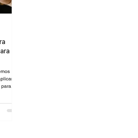
ra
para
remos
plicar
s para
e